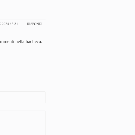
 2024 / 5:31
RISPONDI
ommenti nella bacheca.