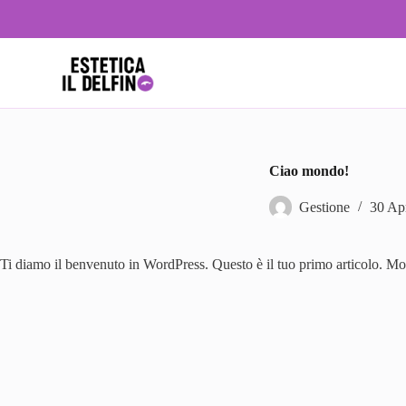
S
a
l
t
a
a
l
c
o
n
Ciao mondo!
t
e
Gestione
30 Ap
n
u
t
o
Ti diamo il benvenuto in WordPress. Questo è il tuo primo articolo. Modi