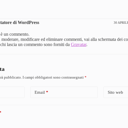
atore di WordPress
30 APRILE
o è un commento.
 a moderare, modificare ed eliminare commenti, vai alla schermata dei c
i chi lascia un commento sono forniti da
Gravatar
.
ta
arà pubblicato.
I campi obbligatori sono contrassegnati
*
Email
*
Sito web
*