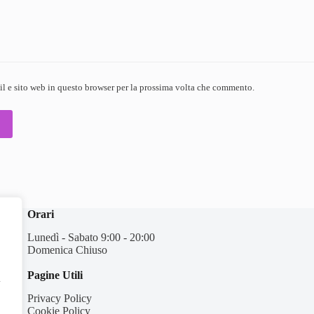
il e sito web in questo browser per la prossima volta che commento.
Orari
Lunedì - Sabato 9:00 - 20:00
Domenica Chiuso
Pagine Utili
l
Privacy Policy
Cookie Policy